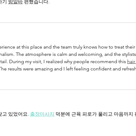
하기 
밤알바
 편했습니다.
rience at this place and the team truly knows how to treat their
onalism. The atmosphere is calm and welcoming, and the stylists
tail. During my visit, I realized why people recommend this 
hair
 The results were amazing and I left feeling confident and refres
고 있었어요. 
출장마사지
 덕분에 근육 피로가 풀리고 마음까지