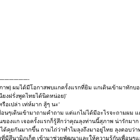
——————-
มในภาพ) ผมได้มีโอกาสพบแกครั้งแรกที่ยิม แกเดินเข้ามาทักบอ
ียงฝรั่งพูดไทยได้นิดหน่อย)’
ือเปล่า เท่ห์มาก สู้ๆ นะ’
พื่อนๆเดินเข้ามาถามคำถาม แต่แกไม่ได้มีอะไรจะถามผม แค
นของแก เจอครั้งแรกก็รู้สึกว่าคุณลุงท่านนี้สุภาพ น่ารักมาก
เลยได้คุยกันมากขึ้น ถามไถ่ว่าทำไมลุงถึงมาอยู่ไทย ลุงตอบว่
่มีสึนามิภูเก็ต เข้ามาช่วยพัฒนาและให้ความรู้กับเพื่อน