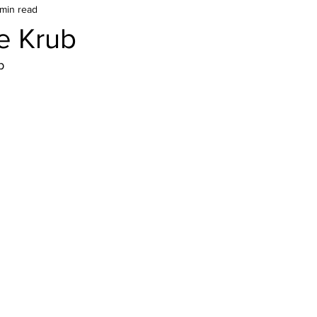
 min read
e Krub
b