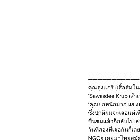
———————————
คุณลุงแกรี่ (เสื้อส้
‘Sawasdee Krub (สำเน
‘คุณยกหนักมาก แข่งหร
ซึ่งปกติผมจะเจอแต่เ
ชื่นชมแล้วก็กลับไปเล่
วันที่สองที่เจอกันก็
NGOs เคยมาไทยสมัยที