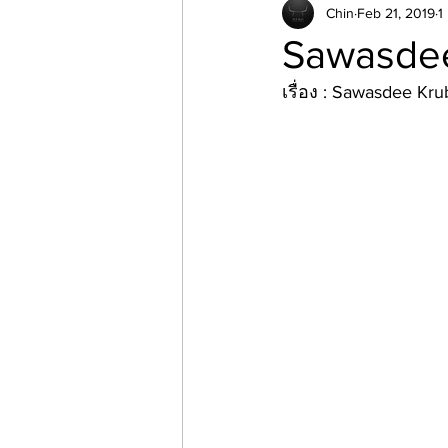
Chin
Feb 21, 2019
1
Sawasde
เรื่อง : Sawasdee Kru