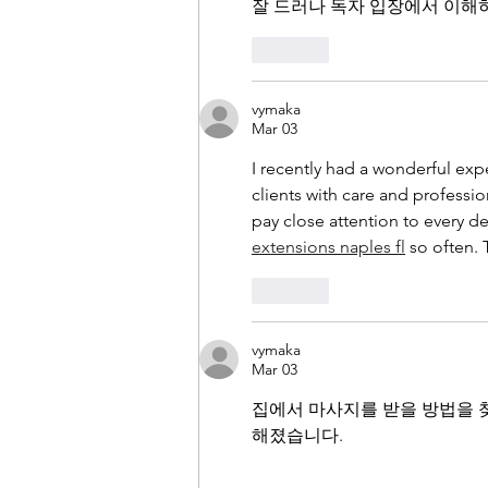
잘 드러나 독자 입장에서 이해
Like
vymaka
Mar 03
I recently had a wonderful expe
clients with care and professi
pay close attention to every de
extensions naples fl
 so often.
Like
vymaka
Mar 03
집에서 마사지를 받을 방법을 찾
해졌습니다.